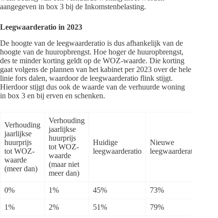
aangegeven in box 3 bij de Inkomstenbelasting.
Leegwaarderatio in 2023
De hoogte van de leegwaarderatio is dus afhankelijk van de
hoogte van de huuropbrengst. Hoe hoger de huuropbrengst,
des te minder korting geldt op de WOZ-waarde. Die korting
gaat volgens de plannen van het kabinet per 2023 over de hele
linie fors dalen, waardoor de leegwaarderatio flink stijgt.
Hierdoor stijgt dus ook de waarde van de verhuurde woning
in box 3 en bij erven en schenken.
Verhouding
Verhouding
jaarlijkse
jaarlijkse
huurprijs
huurprijs
Huidige
Nieuwe
tot WOZ-
tot WOZ-
leegwaarderatio
leegwaarderatio
waarde
waarde
(maar niet
(meer dan)
meer dan)
0%
1%
45%
73%
1%
2%
51%
79%