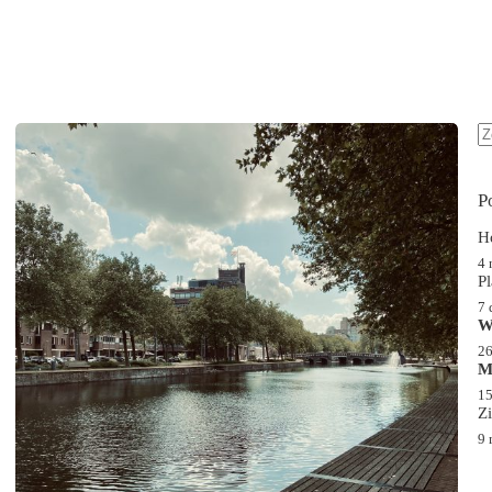
G
re
P
H
4 
P
7 
W
26
M
15
Z
9 