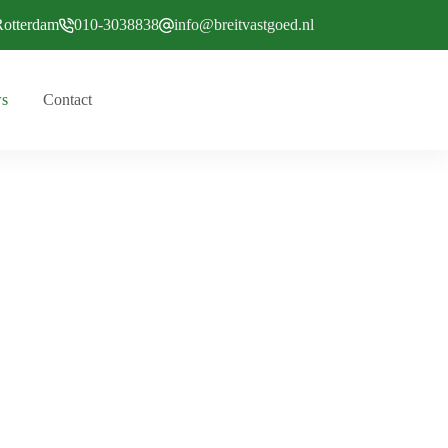
Rotterdam
010-3038838
info@breitvastgoed.nl
s
Contact