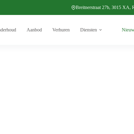
Breitnerstraat 27b, 3015 XA, 
derhoud
Aanbod
Verhuren
Diensten
Nieuw